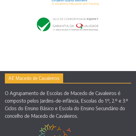
AE Macedo de Cavaleiros
O Agrupamento de Escolas de Macedo de Cavaleiros é
composto pelos Jardins-de-infância, Escolas do 1.º, 2.º e 3.º
Ciclos do Ensino Básico e Escola do Ensino Secundário do
concelho de Macedo de Cavaleiros.