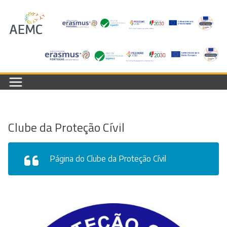
Skip
to
content
Clube da Proteção Cívil
Página do Clube da Proteção Cívil