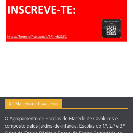
AE Macedo de Cavaleiros
O Agrupamento de Escolas de Macedo de Cavaleiros é
composto pelos Jardins-de-infância, Escolas do 1.º, 2.º e 3.º