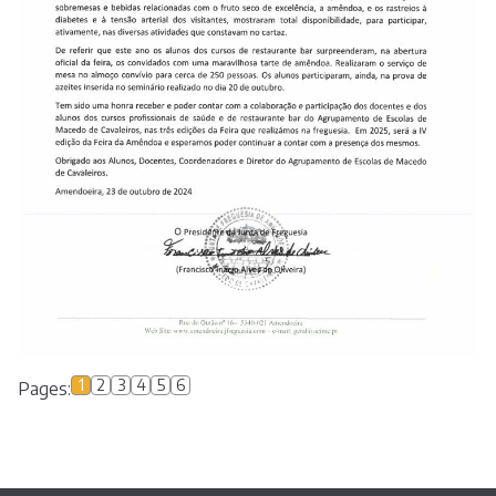
1
2
3
4
5
6
Pages: