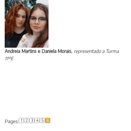
Andreia Martins e Daniela Morais
,
representado a Turma
11ºE
1
2
3
4
5
6
Pages: