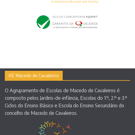
AE Macedo de Cavaleiros
O Agrupamento de Escolas de Macedo de Cavaleiros é
composto pelos Jardins-de-infância, Escolas do 1.º, 2.º e 3.º
Ciclos do Ensino Básico e Escola do Ensino Secundário do
concelho de Macedo de Cavaleiros.