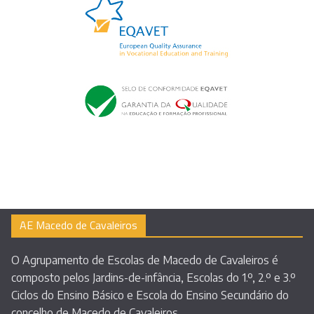
AE Macedo de Cavaleiros
O Agrupamento de Escolas de Macedo de Cavaleiros é
composto pelos Jardins-de-infância, Escolas do 1.º, 2.º e 3.º
Ciclos do Ensino Básico e Escola do Ensino Secundário do
concelho de Macedo de Cavaleiros.