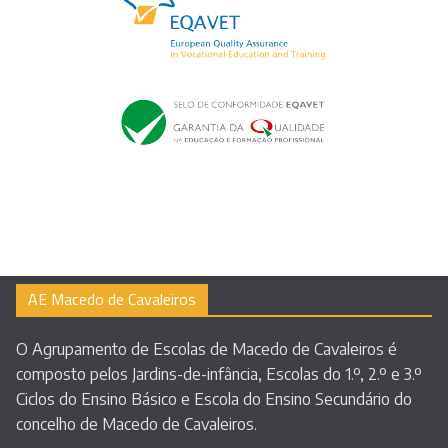
AE Macedo de Cavaleiros
O Agrupamento de Escolas de Macedo de Cavaleiros é
composto pelos Jardins-de-infância, Escolas do 1.º, 2.º e 3.º
Ciclos do Ensino Básico e Escola do Ensino Secundário do
concelho de Macedo de Cavaleiros.