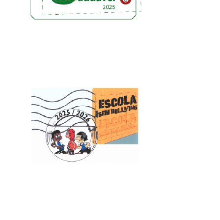
o de
Norma 01 / JNE / 2025
s