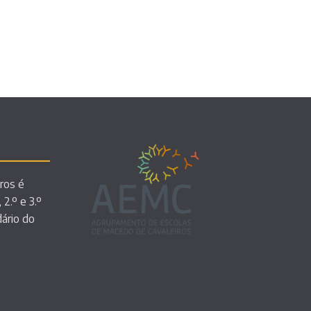
ros é
 2.º e 3.º
dário do