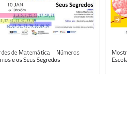
Números
Mostra de Ensino > Agrupament
s
Escolas de Macedo de Cavaleiro