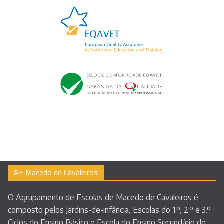
AE Macedo de Cavaleiros
O Agrupamento de Escolas de Macedo de Cavaleiros é
composto pelos Jardins-de-infância, Escolas do 1.º, 2.º e 3.º
Ciclos do Ensino Básico e Escola do Ensino Secundário do