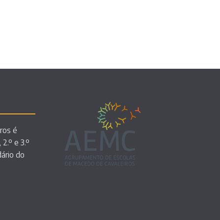
ros é
 2.º e 3.º
dário do