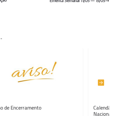
ação
Ementa Semanal 11/05 — 15/05
.
Calendário Provas Finais /Exames
Nacionais /Exames Equivalência à