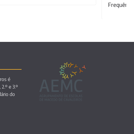
Frequência – 2ª FASE
ros é
 2.º e 3.º
dário do