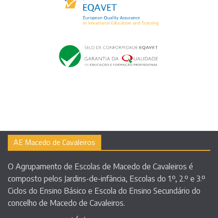
AE Macedo de Cavaleiros
O Agrupamento de Escolas de Macedo de Cavaleiros é
composto pelos Jardins-de-infância, Escolas do 1.º, 2.º e 3.º
Ciclos do Ensino Básico e Escola do Ensino Secundário do
concelho de Macedo de Cavaleiros.